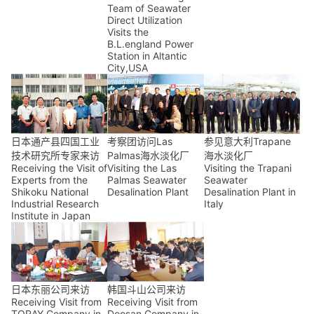
Team of Seawater
Direct Utilization
Visits the
B.L.england Power
Station in Altantic
City,USA
日本通产县四国工业
考察团访问Las
参见意大利Trapane
技术研究所专家来访
Palmas海水淡化厂
海水淡化厂
Receiving the Visit of
Visiting the Las
Visiting the Trapani
Experts from the
Palmas Seawater
Seawater
Shikoku National
Desalination Plant
Desalination Plant in
Industrial Research
Italy
Institute in Japan
日本东丽公司来访
韩国斗山公司来访
Receiving Visit from
Receiving Visit from
TORAY Company in
Doosan Company in