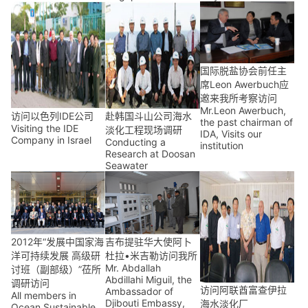
国际脱盐协会前任主
席Leon Awerbuch应
邀来我所考察访问
Mr.Leon Awerbuch,
访问以色列IDE公司
赴韩国斗山公司海水
the past chairman of
Visiting the IDE
淡化工程现场调研
IDA, Visits our
Company in Israel
Conducting a
institution
Research at Doosan
Seawater
2012年“发展中国家海
吉布提驻华大使阿卜
洋可持续发展 高级研
杜拉•米吉勒访问我所
Mr. Abdallah
讨班（副部级）”莅所
Abdillahi Miguil, the
调研访问
访问阿联酋富查伊拉
Ambassador of
All members in
Djibouti Embassy,
海水淡化厂
Ocean Sustainable