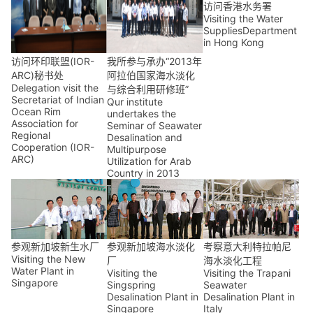
访问香港水务署
Visiting the Water
SuppliesDepartment
in Hong Kong
访问环印联盟(IOR-
我所参与承办“2013年
ARC)秘书处
阿拉伯国家海水淡化
Delegation visit the
与综合利用研修班”
Secretariat of Indian
Qur institute
Ocean Rim
undertakes the
Association for
Seminar of Seawater
Regional
Desalination and
Cooperation (IOR-
Multipurpose
ARC)
Utilization for Arab
Country in 2013
参观新加坡新生水厂
参观新加坡海水淡化
考察意大利特拉帕尼
Visiting the New
厂
海水淡化工程
Water Plant in
Visiting the
Visiting the Trapani
Singapore
Singspring
Seawater
Desalination Plant in
Desalination Plant in
Singapore
Italy