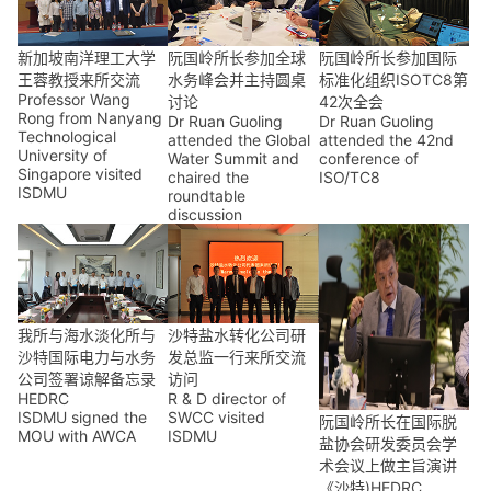
新加坡南洋理工大学
阮国岭所长参加全球
阮国岭所长参加国际
王蓉教授来所交流
水务峰会并主持圆桌
标准化组织ISOTC8第
Professor Wang
讨论
42次全会
Rong from Nanyang
Dr Ruan Guoling
Dr Ruan Guoling
Technological
attended the Global
attended the 42nd
University of
Water Summit and
conference of
Singapore visited
chaired the
ISO/TC8
ISDMU
roundtable
discussion
我所与海水淡化所与
沙特盐水转化公司研
沙特国际电力与水务
发总监一行来所交流
公司签署谅解备忘录
访问
HEDRC
R & D director of
ISDMU signed the
SWCC visited
阮国岭所长在国际脱
MOU with AWCA
ISDMU
盐协会研发委员会学
术会议上做主旨演讲
《沙特)HEDRC