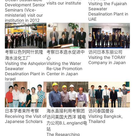
visits our institute
Visiting the Fujairah
Development Senior
Seawater
Seminars (Vice-
Desalination Plant in
ministerial) visit our
UAE
institution in 2012
考察以色列阿什凯隆
考察日本造水促进中
访问日本东丽公司
Visiting the TORAY
海水淡化工厂
心
Company in Japan
Visiting the Ashqelon
Visiting the Water
Seawater
Re-Use Promotion
Desalination Plant in
Center in Japan
Israel
日本学者来所考察
海水直接利用考察团
访问泰国曼谷
Receiving the Visit of
Visiting Bangkok,
访问美国大西洋 城电
Japanese Scholars
Thailand
力公司B.L.england电
站
The Researching