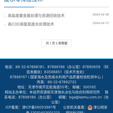
[2024-04-18]
高盐度重金属处理与资源回收技术
[2024-04-17]
高COD高氨氮废水处理技术
共 1 页 2 条数据
电话：86-22-87898181、87898186（办公室）87890659 （科
技发展处）83598851（技术开发处）
87898167 ( 国家海水及苦咸水利用产品质量检验检测中心 )
传真：86-22-87892732
地址：天津市南开区航海道55号； 邮编：300192
网站主办单位：©自然资源部天津海水淡化与综合利用研究所 联
系电话：87898186（办公室） 邮箱：bgs@isdmu.com.cn（办
公室）
ICP备案：
津ICP备06003961号
公安机关备案：
津公网安
备 12010402001223
网站标识码：