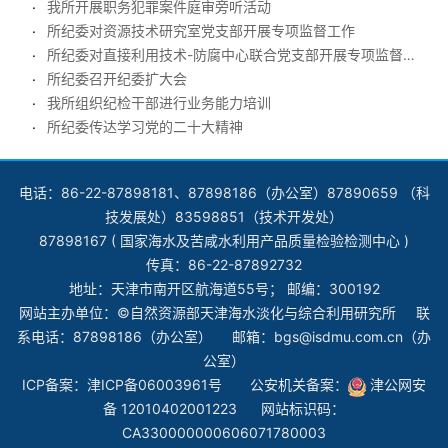
我所开展职务犯罪案件庭审旁听活动
所纪委对资源技术研究室党支部开展专项监督工作
所纪委对直接利用技术-防腐中心联合党支部开展专项监督工作
所纪委召开纪委扩大会
我所组织纪检干部进行业务能力培训
所纪委传达学习党的二十大精神
电话：86-22-87898181、87898186（办公室）87890659 （科
技发展处）83598851（技术开发处）
87898167 ( 国家海水及苦咸水利用产品质量检验检测中心 )
传真：86-22-87892732
地址：天津市南开区航海道55号； 邮编：300192
网站主办单位：©自然资源部天津海水淡化与综合利用研究所 联
系电话：87898186（办公室） 邮箱：bgs@isdmu.com.cn（办
公室）
ICP备案：
津ICP备06003961号
公安机关备案：
津公网安
备 12010402001223
网站标识码：
CA330000000606071780003