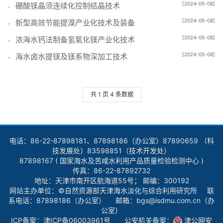
[2024-05-08]
硼酸镁晶须连续化控制结晶技术
[2024-05-08]
新型高效节能提溴产业化技术及装备
[2024-05-08]
浓海水钙法制备氢氧化镁产业化技术
[2024-05-08]
海水卤水提镁及镁系物深加工技术
共 1 页 4 条数据
电话：86-22-87898181、87898186（办公室）87890659 （科
技发展处）83598851（技术开发处）
87898167 ( 国家海水及苦咸水利用产品质量检验检测中心 )
传真：86-22-87892732
地址：天津市南开区航海道55号； 邮编：300192
网站主办单位：©自然资源部天津海水淡化与综合利用研究所 联
系电话：87898186（办公室） 邮箱：bgs@isdmu.com.cn（办
公室）
ICP备案：
津ICP备06003961号
公安机关备案：
津公网安