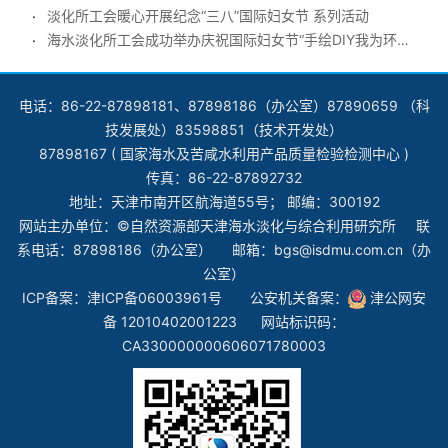
淡化所工会暖心开展纪念“三八”国际妇女节 系列活动
海水淡化所工会成功举办庆祝国际妇女节“手绘DIY我为环保‘袋’言”活动
电话：86-22-87898181、87898186（办公室）87890659 （科
技发展处）83598851（技术开发处）
87898167 ( 国家海水及苦咸水利用产品质量检验检测中心 )
传真：86-22-87892732
地址：天津市南开区航海道55号； 邮编：300192
网站主办单位：©自然资源部天津海水淡化与综合利用研究所 联
系电话：87898186（办公室） 邮箱：bgs@isdmu.com.cn（办
公室）
ICP备案：
津ICP备06003961号
公安机关备案：
津公网安
备 12010402001223
网站标识码：
CA330000000606071780003