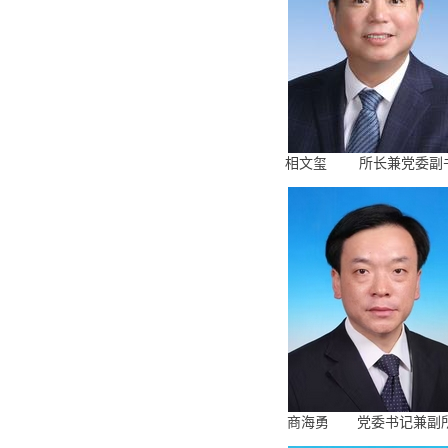
相文玺 所长兼党委副
商海勇 党委书记兼副