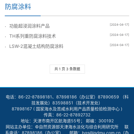
防腐涂料
[2024-04-17]
功能超浸润涂料产品
[2024-04-17]
TH系列重防腐涂料技术
[2024-04-17]
LSW-2混凝土结构防腐涂料
共 1 页 3 条数据
电话：86-22-87898181、87898186（办公室）87890659 （科
技发展处）83598851（技术开发处）
87898167 ( 国家海水及苦咸水利用产品质量检验检测中心 )
传真：86-22-87892732
地址：天津市南开区航海道55号； 邮编：300192
网站主办单位：©自然资源部天津海水淡化与综合利用研究所 联
系电话：87898186（办公室） 邮箱：bgs@isdmu.com.cn（办