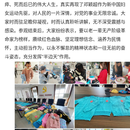
瘁、死而后已的伟大人生，真实再现了邓颖超作为新中国妇
女运动先驱，对人民的一片深情，对党的事业无限忠诚。大
家时而驻足瞻仰凝视，时而认真聆听讲解，无不深受震撼与
感染。参观结束后，大家纷纷表示，要以老一辈无产阶级革
命家为榜样，赓续红色血脉、坚定理想信念、涵养为民情
怀，主动担当作为，以永不懈怠的精神状态和一往无前的奋
斗姿态，充分发挥“半边天”作用。