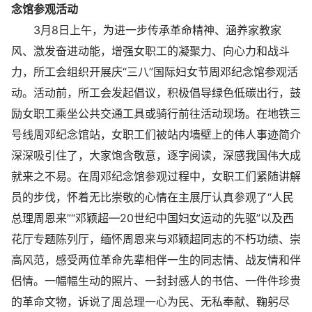
念馆参观活动
3月8日上午，为进一步传承革命精神、涵养家教家
风、激发奋进动能，增强女职工的凝聚力、向心力和战斗
力，所工会组织开展庆“三八”国际妇女节周邓纪念馆参观活
动。活动前，所工会发起倡议，积极倡导绿色低碳出行，鼓
励女职工乘坐公共交通工具或骑行前往活动现场。在地铁三
号线周邓纪念馆站，女职工们被站内墙壁上的伟人事迹简介
深深吸引住了，大家饱含敬意，逐字阅读，深感我国伟大成
就来之不易。在周邓纪念馆参观过程中，女职工们紧随讲解
员的步伐，怀着无比崇敬的心情在主展厅认真参观了“人民
总理周恩来”“邓颖超—20世纪中国妇女运动的先驱”以及西
花厅专题陈列厅，缅怀周恩来与邓颖超同志的不朽功绩、崇
高风范，感受两位革命先辈相伴一生的同志情、战友情和伴
侣情。一幅幅生动的照片、一封封感人的书信、一件件珍贵
的革命文物，诉说了周总理一心为民、无私奉献、鞠躬尽