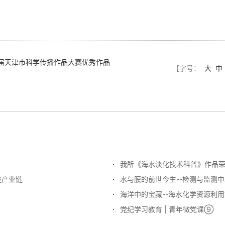
届天津市科学传播作品大赛优秀作品
【字号：
大
中
我所《海水淡化技术科普》作品
整产业链
水与膜的前世今生--检测与监测中
海洋中的宝藏--海水化学资源利用
党纪学习教育 | 青年微党课⑨