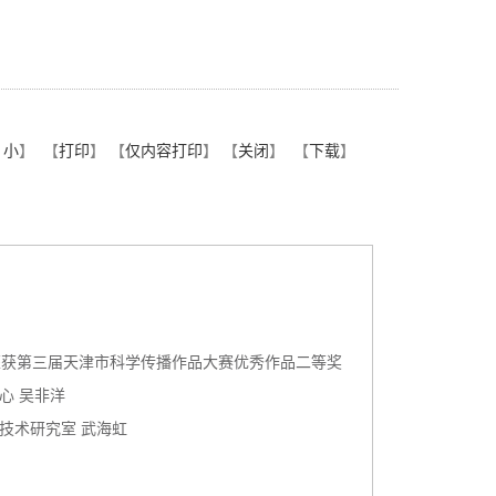
小
】
【
打印
】 【
仅内容打印
】 【
关闭
】 【
下载
】
荣获第三届天津市科学传播作品大赛优秀作品二等奖
心 吴非洋
技术研究室 武海虹